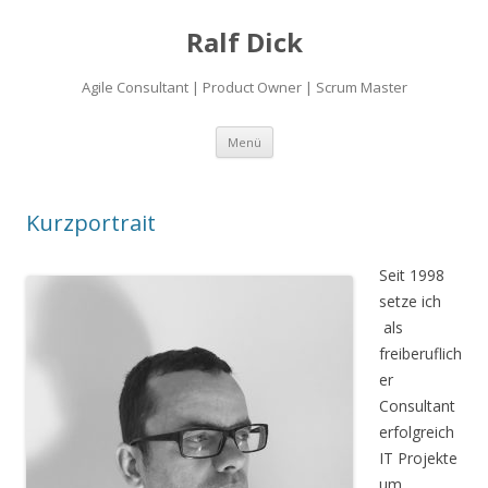
Ralf Dick
Agile Consultant | Product Owner | Scrum Master
Zum
Menü
Inhalt
springen
Kurzportrait
Seit 1998
setze ich
als
freiberuflich
er
Consultant
erfolgreich
IT Projekte
um.